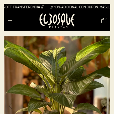
 OFF TRANSFERENCIA //
// 10% ADICIONAL CON CUPON: MASLLUVIA /
0
1
/
5