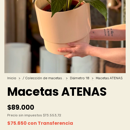
Inicio
>
/ Colección de macetas .
>
Diámetro 18
>
Macetas ATENAS
Macetas ATENAS
$89.000
Precio sin impuestos
$73.553,72
$75.650
con
Transferencia