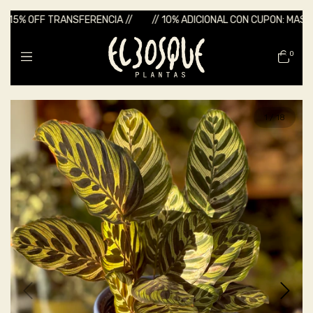
5% OFF TRANSFERENCIA //
// 10% ADICIONAL CON CUPON: MASLLUVIA
0
1
/
18