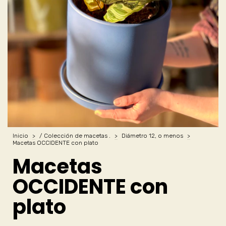
Inicio
>
/ Colección de macetas .
>
Diámetro 12, o menos
>
Macetas OCCIDENTE con plato
Macetas
OCCIDENTE con
plato